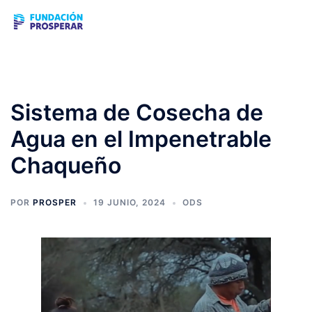
Saltar
Buscar
Alte
al
men
contenido
Sistema de Cosecha de
Agua en el Impenetrable
Chaqueño
POR
PROSPER
19 JUNIO, 2024
ODS